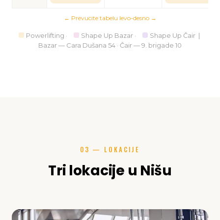
← Prevucite tabelu levo-desno →
Powerlifting ·
Shape Up Bazar ·
Shape Up Čair |
Bazar — Cara Dušana 54 · Čair — 9. brigade 10
03 — LOKACIJE
Tri lokacije u Nišu