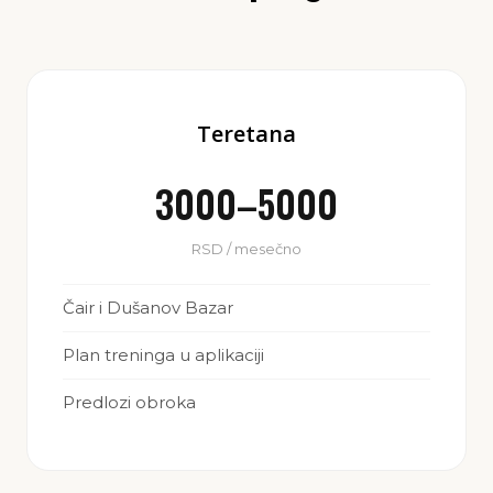
Teretana
3000–5000
RSD / mesečno
Čair i Dušanov Bazar
Plan treninga u aplikaciji
Predlozi obroka