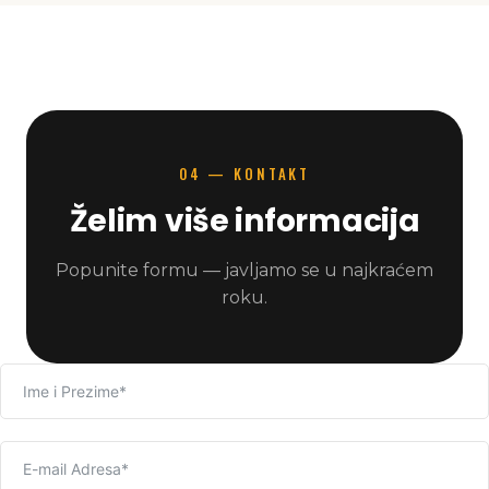
04 — KONTAKT
Želim više informacija
Popunite formu — javljamo se u najkraćem
roku.