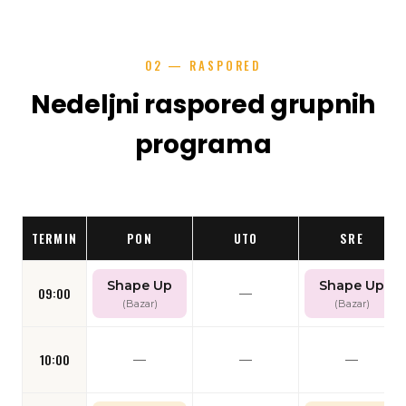
02 — RASPORED
Nedeljni raspored grupnih
programa
TERMIN
PON
UTO
SRE
Shape Up
Shape Up
09:00
—
(Bazar)
(Bazar)
10:00
—
—
—