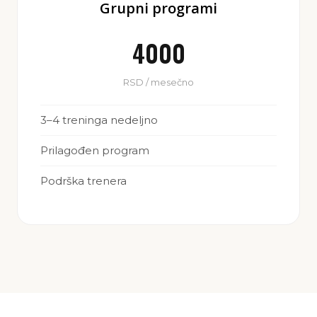
Grupni programi
4000
RSD / mesečno
3–4 treninga nedeljno
Prilagođen program
Podrška trenera